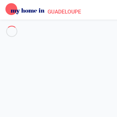
GUADELOUPE
The whole of Guadeloupe
-
Votre recherche
SEARCH
Vos filtres
Appliquer
Arriving